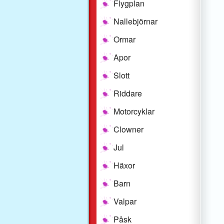
Flygplan
Nallebjörnar
Ormar
Apor
Slott
Riddare
Motorcyklar
Clowner
Jul
Häxor
Barn
Valpar
Påsk