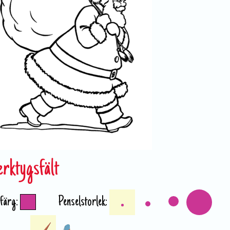
erktygsfält
 färg:
Penselstorlek: