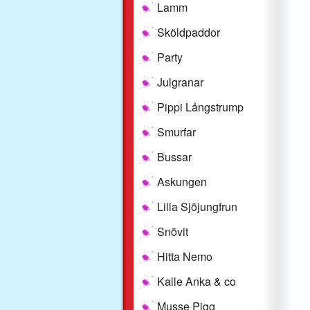
Lamm
Sköldpaddor
Party
Julgranar
Pippi Långstrump
Smurfar
Bussar
Askungen
Lilla Sjöjungfrun
Snövit
Hitta Nemo
Kalle Anka & co
Musse Pigg