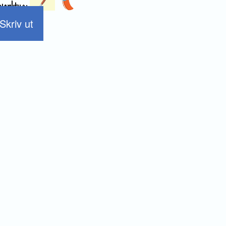
 verktyg:
Skriv ut