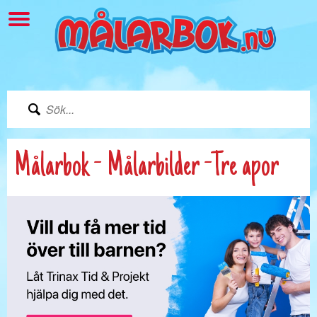
Målarbok - Målarbilder -Tre apor