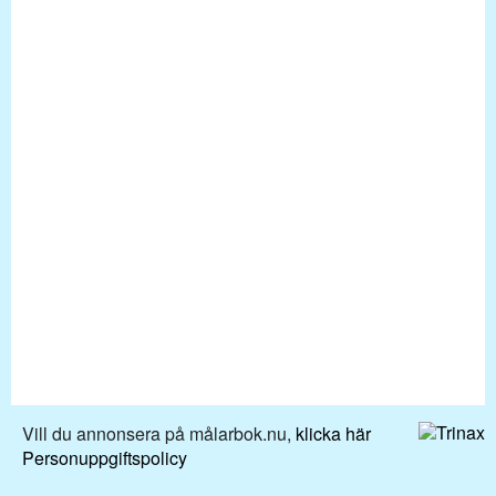
Vill du annonsera på målarbok.nu,
klicka här
Personuppgiftspolicy