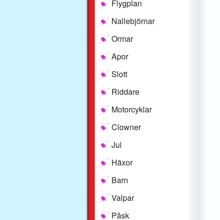
Flygplan
Nallebjörnar
Ormar
Apor
Slott
Riddare
Motorcyklar
Clowner
Jul
Häxor
Barn
Valpar
Påsk