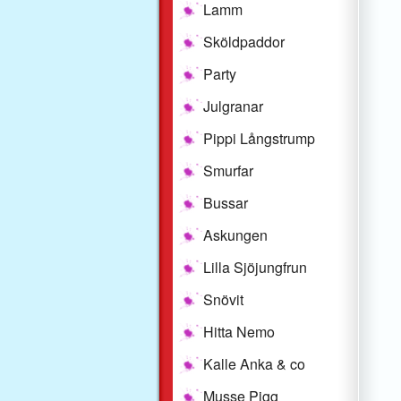
Lamm
Sköldpaddor
Party
Julgranar
Pippi Långstrump
Smurfar
Bussar
Askungen
Lilla Sjöjungfrun
Snövit
Hitta Nemo
Kalle Anka & co
Musse Pigg