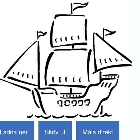
Ladda ner
Skriv ut
Måla direkt