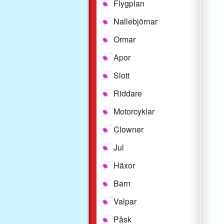
Flygplan
Nallebjörnar
Ormar
Apor
Slott
Riddare
Motorcyklar
Clowner
Jul
Häxor
Barn
Valpar
Påsk