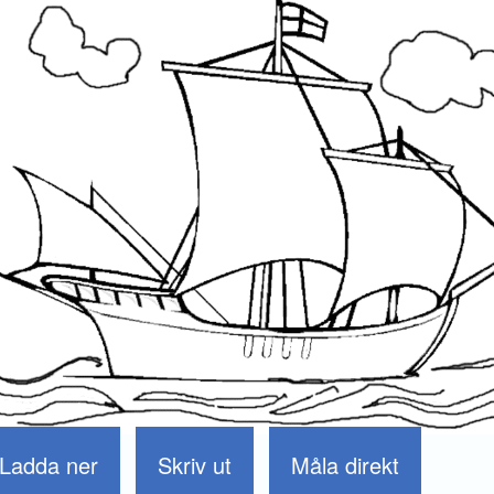
Ladda ner
Skriv ut
Måla direkt