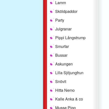
Lamm
Sköldpaddor
Party
Julgranar
Pippi Långstrump
Smurfar
Bussar
Askungen
Lilla Sjöjungfrun
Snövit
Hitta Nemo
Kalle Anka & co
Musse Pigg