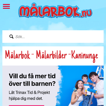
Målarbok - Målarbilder -Kaninunge