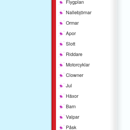
Flygplan
Nallebjörnar
Ormar
Apor
Slott
Riddare
Motorcyklar
Clowner
Jul
Häxor
Barn
Valpar
Påsk