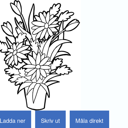
Ladda ner
Skriv ut
Måla direkt