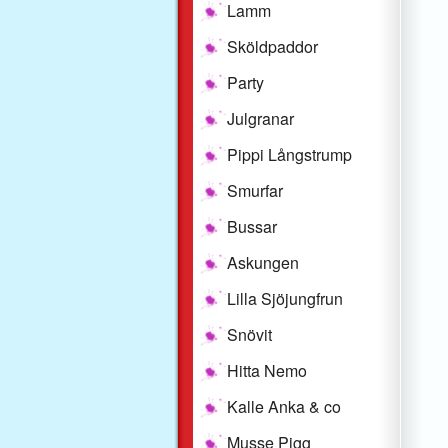
Lamm
Sköldpaddor
Party
Julgranar
Pippi Långstrump
Smurfar
Bussar
Askungen
Lilla Sjöjungfrun
Snövit
Hitta Nemo
Kalle Anka & co
Musse Pigg