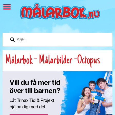
Målarbok - Målarbilder -Octopus