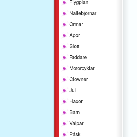
Flygplan
Nallebjörnar
Ormar
Apor
Slott
Riddare
Motorcyklar
Clowner
Jul
Häxor
Barn
Valpar
Påsk