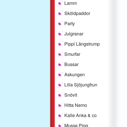
Lamm
Sköldpaddor
Party
Julgranar
Pippi Långstrump
Smurfar
Bussar
Askungen
Lilla Sjöjungfrun
Snövit
Hitta Nemo
Kalle Anka & co
Musse Pigg