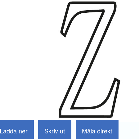
Ladda ner
Skriv ut
Måla direkt