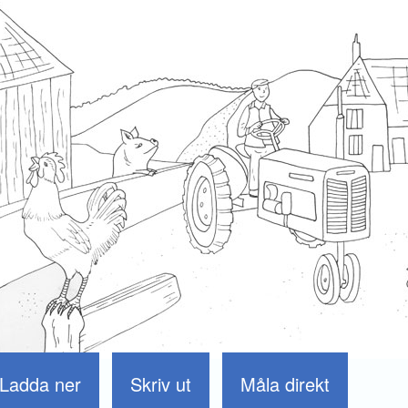
Ladda ner
Skriv ut
Måla direkt