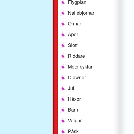
Flygplan
Nallebjörnar
Ormar
Apor
Slott
Riddare
Motorcyklar
Clowner
Jul
Häxor
Barn
Valpar
Påsk