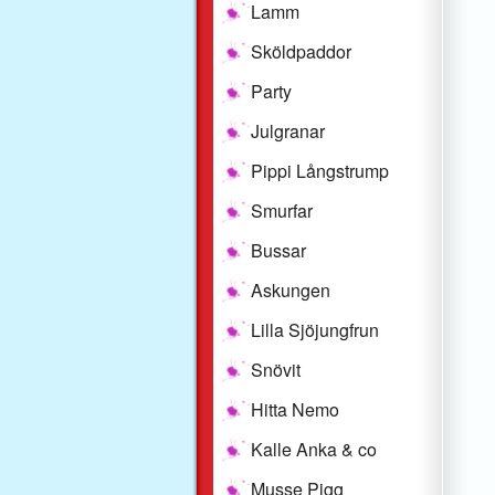
Lamm
Sköldpaddor
Party
Julgranar
Pippi Långstrump
Smurfar
Bussar
Askungen
Lilla Sjöjungfrun
Snövit
Hitta Nemo
Kalle Anka & co
Musse Pigg