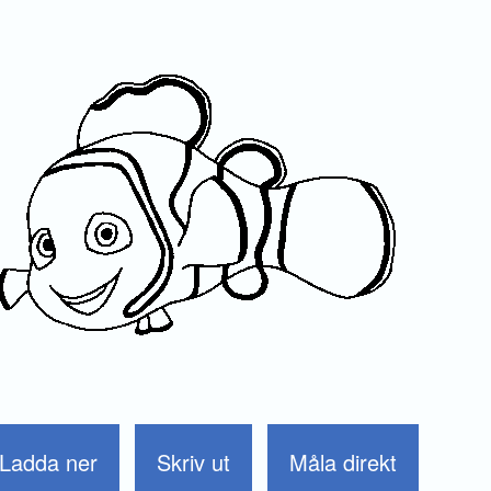
Ladda ner
Skriv ut
Måla direkt