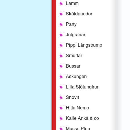
Lamm
Sköldpaddor
Party
Julgranar
Pippi Långstrump
Smurfar
Bussar
Askungen
Lilla Sjöjungfrun
Snövit
Hitta Nemo
Kalle Anka & co
Musse Pigg