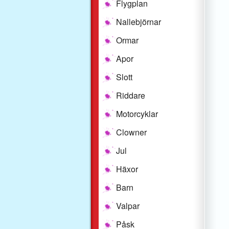
Flygplan
Nallebjörnar
Ormar
Apor
Slott
Riddare
Motorcyklar
Clowner
Jul
Häxor
Barn
Valpar
Påsk