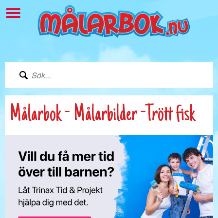
Målarbok - Målarbilder -Trött fisk