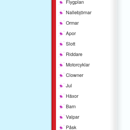
Flygplan
Nallebjörnar
Ormar
Apor
Slott
Riddare
Motorcyklar
Clowner
Jul
Häxor
Barn
Valpar
Påsk