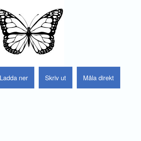
Ladda ner
Skriv ut
Måla direkt