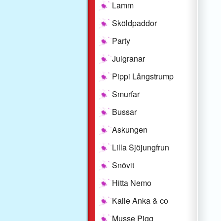
Lamm
Sköldpaddor
Party
Julgranar
Pippi Långstrump
Smurfar
Bussar
Askungen
Lilla Sjöjungfrun
Snövit
Hitta Nemo
Kalle Anka & co
Musse Pigg