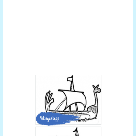
Vikingaskepp