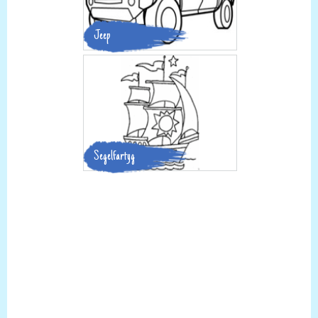
Jeep
Segelfartyg