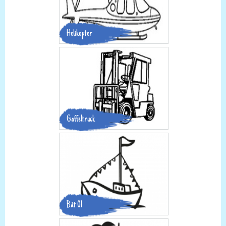
Helikopter
Gaffeltruck
Båt 01