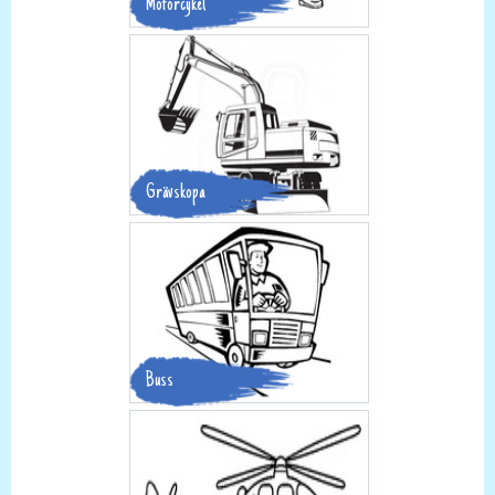
Motorcykel
Grävskopa
Buss