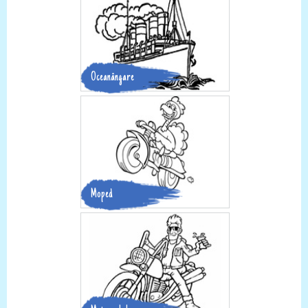
Oceanångare
Moped