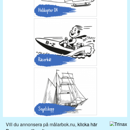
Helikopter 04
Räserbåt
Segelskepp
Vill du annonsera på målarbok.nu,
klicka här