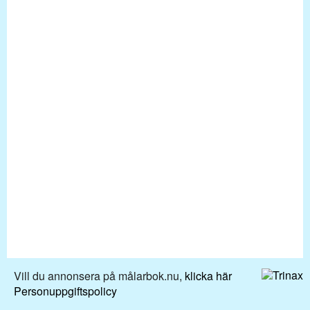
Vill du annonsera på målarbok.nu,
klicka här
Personuppgiftspolicy