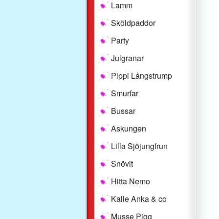
Lamm
Sköldpaddor
Party
Julgranar
Pippi Långstrump
Smurfar
Bussar
Askungen
Lilla Sjöjungfrun
Snövit
Hitta Nemo
Kalle Anka & co
Musse Pigg