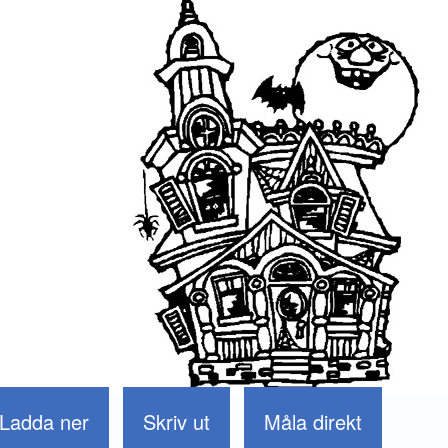
Ladda ner
Skriv ut
Måla direkt