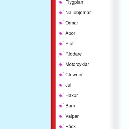
Flygplan
Nallebjörnar
Ormar
Apor
Slott
Riddare
Motorcyklar
Clowner
Jul
Häxor
Barn
Valpar
Påsk