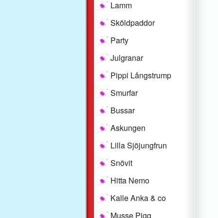
Lamm
Sköldpaddor
Party
Julgranar
Pippi Långstrump
Smurfar
Bussar
Askungen
Lilla Sjöjungfrun
Snövit
Hitta Nemo
Kalle Anka & co
Musse Pigg