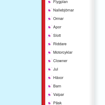
Flygplan
Nallebjörnar
Ormar
Apor
Slott
Riddare
Motorcyklar
Clowner
Jul
Häxor
Barn
Valpar
Påsk