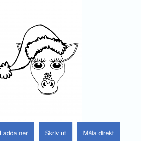
Ladda ner
Skriv ut
Måla direkt