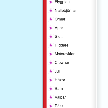
Flygplan
Nallebjörnar
Ormar
Apor
Slott
Riddare
Motorcyklar
Clowner
Jul
Häxor
Barn
Valpar
Påsk