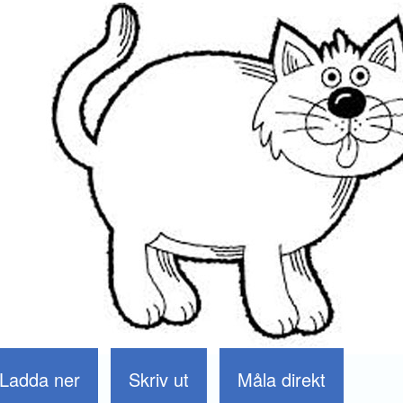
Ladda ner
Skriv ut
Måla direkt