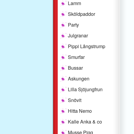
Lamm
Sköldpaddor
Party
Julgranar
Pippi Långstrump
Smurfar
Bussar
Askungen
Lilla Sjöjungfrun
Snövit
Hitta Nemo
Kalle Anka & co
Musse Pigg