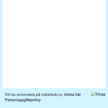
Vill du annonsera på målarbok.nu,
klicka här
Personuppgiftspolicy