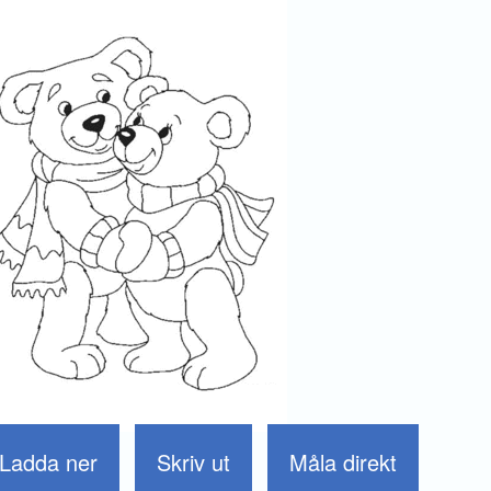
Ladda ner
Skriv ut
Måla direkt