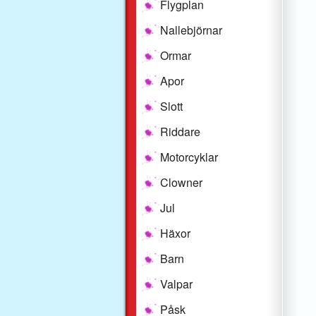
Flygplan
Nallebjörnar
Ormar
Apor
Slott
Riddare
Motorcyklar
Clowner
Jul
Häxor
Barn
Valpar
Påsk