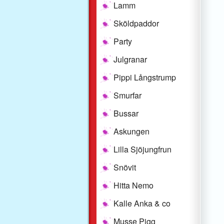
Lamm
Sköldpaddor
Party
Julgranar
Pippi Långstrump
Smurfar
Bussar
Askungen
Lilla Sjöjungfrun
Snövit
Hitta Nemo
Kalle Anka & co
Musse Pigg