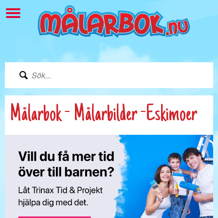
Målarbok - Målarbilder -Eskimoer