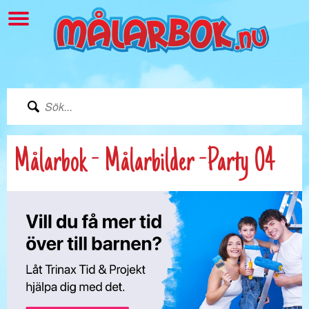
Målarbok - Målarbilder -Party 04