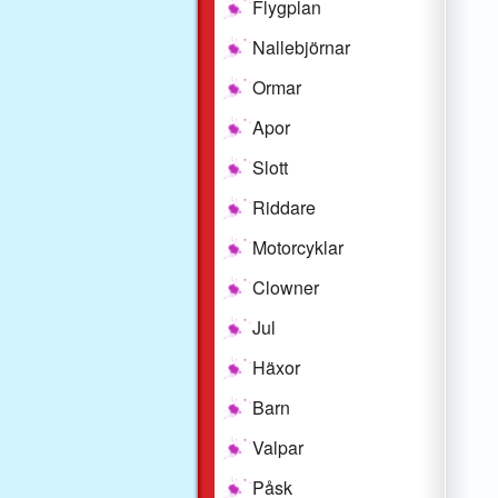
Flygplan
Nallebjörnar
Ormar
Apor
Slott
Riddare
Motorcyklar
Clowner
Jul
Häxor
Barn
Valpar
Påsk