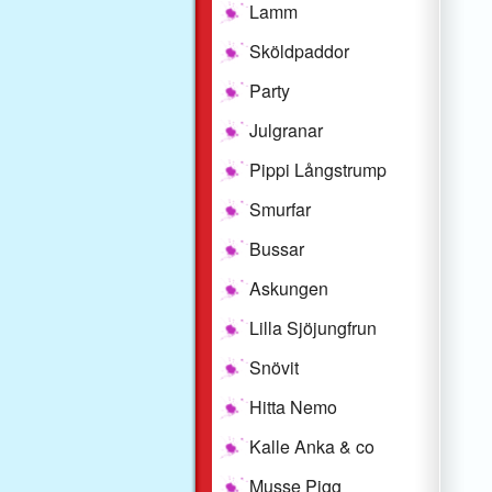
Lamm
Sköldpaddor
Party
Julgranar
Pippi Långstrump
Smurfar
Bussar
Askungen
Lilla Sjöjungfrun
Snövit
Hitta Nemo
Kalle Anka & co
Musse Pigg