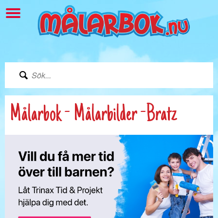
Målarbok - Målarbilder -Bratz