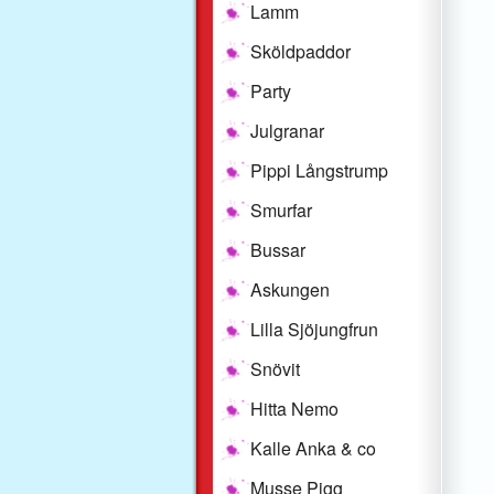
Lamm
Sköldpaddor
Party
Julgranar
Pippi Långstrump
Smurfar
Bussar
Askungen
Lilla Sjöjungfrun
Snövit
Hitta Nemo
Kalle Anka & co
Musse Pigg