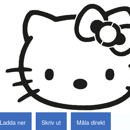
Ladda ner
Skriv ut
Måla direkt