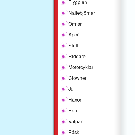
Flygplan
Nallebjörnar
Ormar
Apor
Slott
Riddare
Motorcyklar
Clowner
Jul
Häxor
Barn
Valpar
Påsk