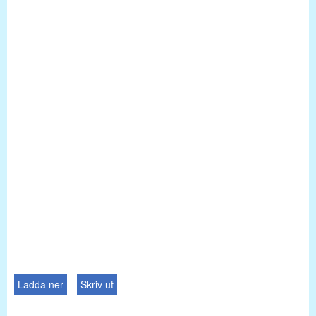
Ladda ner
Skriv ut