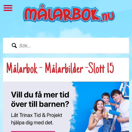
Målarbok - Målarbilder -Slott 15