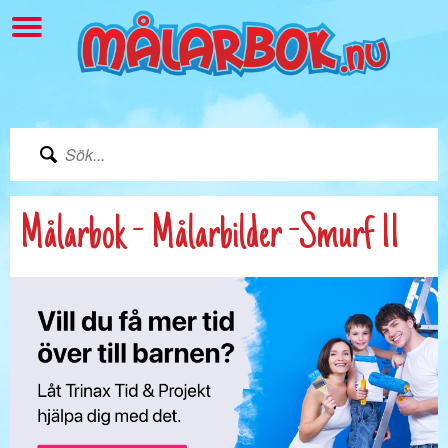
Målarbok - Målarbilder -Smurf 11