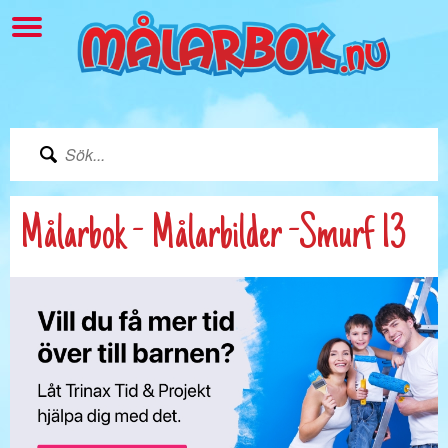
Målarbok - Målarbilder -Smurf 13