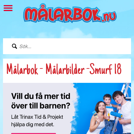
Målarbok - Målarbilder -Smurf 18