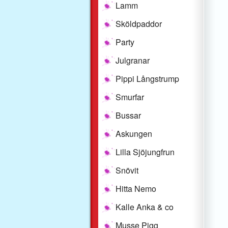
Lamm
Sköldpaddor
Party
Julgranar
Pippi Långstrump
Smurfar
Bussar
Askungen
Lilla Sjöjungfrun
Snövit
Hitta Nemo
Kalle Anka & co
Musse Pigg