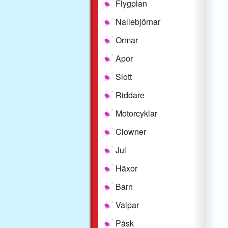
Flygplan
Nallebjörnar
Ormar
Apor
Slott
Riddare
Motorcyklar
Clowner
Jul
Häxor
Barn
Valpar
Påsk