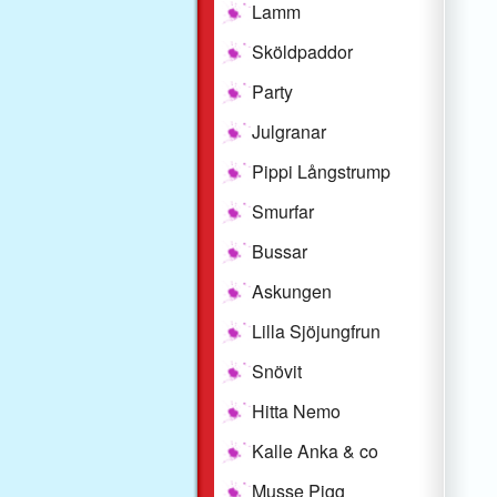
Lamm
Sköldpaddor
Party
Julgranar
Pippi Långstrump
Smurfar
Bussar
Askungen
Lilla Sjöjungfrun
Snövit
Hitta Nemo
Kalle Anka & co
Musse Pigg