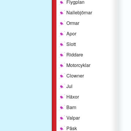
Flygplan
Nallebjörnar
Ormar
Apor
Slott
Riddare
Motorcyklar
Clowner
Jul
Häxor
Barn
Valpar
Påsk