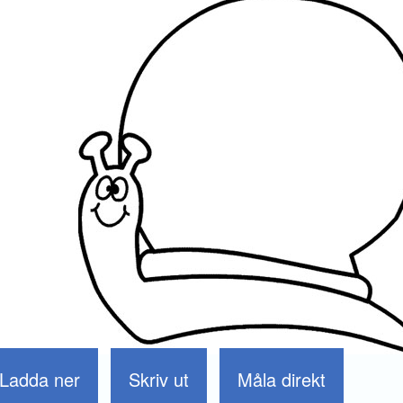
Ladda ner
Skriv ut
Måla direkt