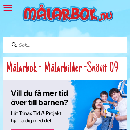
Målarbok - Målarbilder -Snövit 09