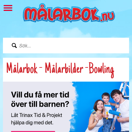
Målarbok - Målarbilder -Bowling