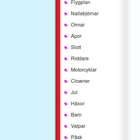
Flygplan
Nallebjörnar
Ormar
Apor
Slott
Riddare
Motorcyklar
Clowner
Jul
Häxor
Barn
Valpar
Påsk