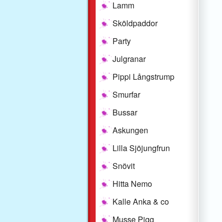
Lamm
Sköldpaddor
Party
Julgranar
Pippi Långstrump
Smurfar
Bussar
Askungen
Lilla Sjöjungfrun
Snövit
Hitta Nemo
Kalle Anka & co
Musse Pigg