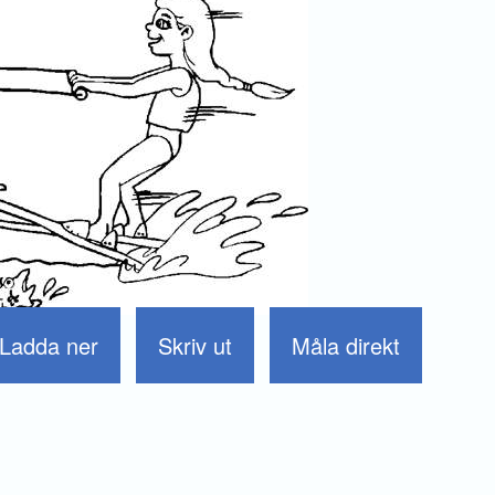
Ladda ner
Skriv ut
Måla direkt