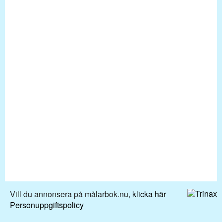
Vill du annonsera på målarbok.nu,
klicka här
Personuppgiftspolicy