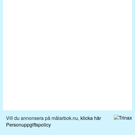
Vill du annonsera på målarbok.nu,
klicka här
Personuppgiftspolicy